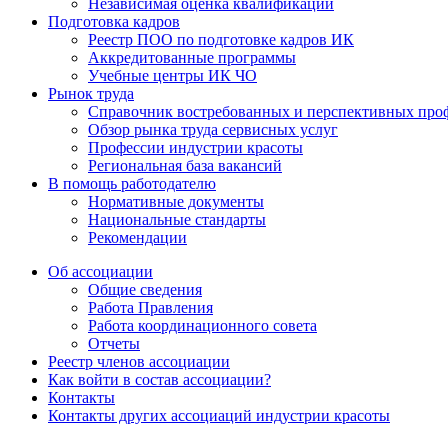
Независимая оценка квалификаций
Подготовка кадров
Реестр ПОО по подготовке кадров ИК
Аккредитованные программы
Учебные центры ИК ЧО
Рынок труда
Справочник востребованных и перспективных про
Обзор рынка труда сервисных услуг
Профессии индустрии красоты
Региональная база вакансий
В помощь работодателю
Нормативные документы
Национальные стандарты
Рекомендации
Об ассоциации
Общие сведения
Работа Правления
Работа координационного совета
Отчеты
Реестр членов ассоциации
Как войти в состав ассоциации?
Контакты
Контакты других ассоциаций индустрии красоты